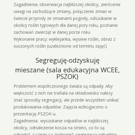
Zagadnienia: obserwacja najbliższej okolicy, zwrócenie
uwagi na zachodzące zmiany, połączenie zmian w
świecie przyrody ze zmianami pogody, odszukanie w
okolicy roślin typowych dla danej pory roku, poznanie
zachowań zwierząt w danej porze roku.
Wykonanie pracy: wyklejanka, wysiew roślin, obraz z
suszonych roślin (uzależnione od terminu zajęć)
Segreguję-odzyskuję
mieszane (sala edukacyjna WCEE,
PSZOK)
Problemem współczesnego świata są odpady. Aby
większość z nich nie trafiała na składowisko należy
znać sposoby segregacji, ale przede wszystkim unikać
produkowania odpadów. Zajęcia wzbogacono o
prezentację PSZOK-u.
Zagadnienia:. wyszukanie odpadów w najbliższej
okolicy, odnalezienie kosza na śmieci, co to są
odpady?, z czego są zrobione?, segregacja odpadów