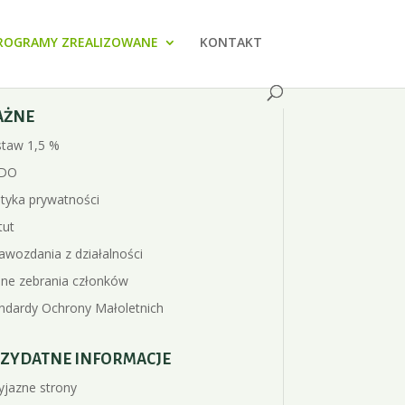
ROGRAMY ZREALIZOWANE
KONTAKT
AŻNE
taw 1,5 %
DO
ityka prywatności
tut
awozdania z działalności
ne zebrania członków
ndardy Ochrony Małoletnich
ZYDATNE INFORMACJE
yjazne strony