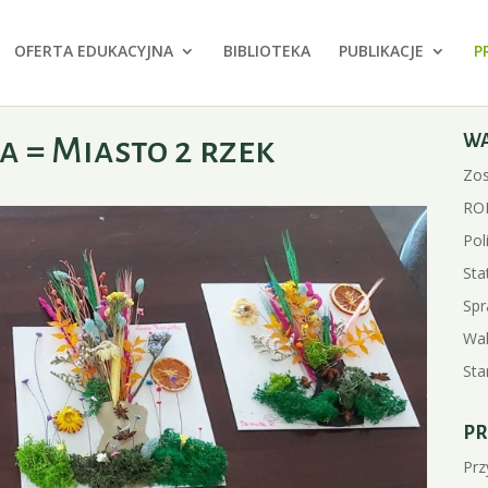
OFERTA EDUKACYJNA
BIBLIOTEKA
PUBLIKACJE
P
a = Miasto 2 rzek
W
Zos
RO
Pol
Sta
Spr
Wal
Sta
PR
Prz