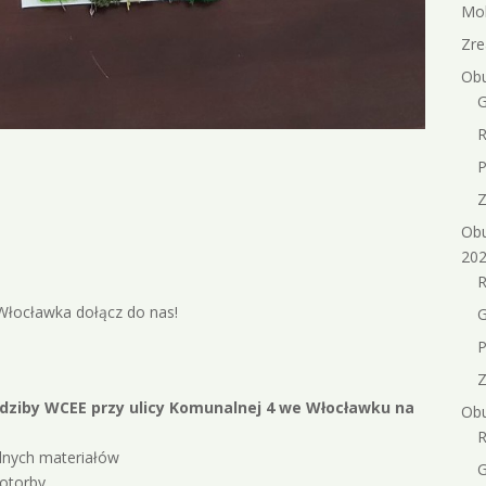
Mob
Zre
Obu
G
R
P
Z
Obu
202
R
Włocławka dołącz do nas!
G
P
Z
dziby WCEE przy ulicy Komunalnej 4 we Włocławku na
Obu
R
alnych materiałów
G
otorby