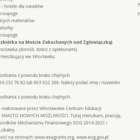
P
 – hotele dla owadów
decoupage
F
alnych materiałów
otorby
decoupage
 (zbiórka na Moście Zakochanych nad Zgłowiączką)
ocławka (dorośli, dzieci z opiekunami)
zamieszkujący we Włocławku
potkania z powodu braku chętnych.
4 232 76 82 lub 603 622 266. Należy podać imię i nazwisko
potkania z powodu braku chętnych.
e realizowane przez Włocławskie Centrum Edukacji
 – MIASTO NOWYCH MOŻLIWOŚCI. Tutaj mieszkam, pracuję,
e środków Mechanizmu Finansowego EOG 2014-2021 i
okalny.
eźć na stronach: www.eeagrants.org, www.eog.gov.pl