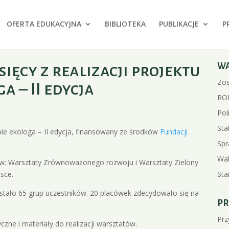
OFERTA EDUKACYJNA
BIBLIOTEKA
PUBLIKACJE
P
ęcy z realizacji projektu
W
Zos
a – II edycja
RO
Pol
Sta
ie ekologa – II edycja, finansowany ze środków
Fundacji
Spr
Wal
w: Warsztaty Zrównoważonego rozwoju i Warsztaty Zielony
Sta
sce.
ystało 65 grup uczestników. 20 placówek zdecydowało się na
PR
Prz
czne i materiały do realizacji warsztatów.