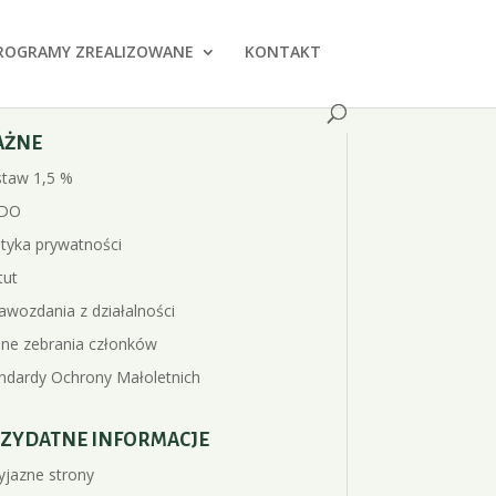
ROGRAMY ZREALIZOWANE
KONTAKT
AŻNE
taw 1,5 %
DO
ityka prywatności
tut
awozdania z działalności
ne zebrania członków
ndardy Ochrony Małoletnich
ZYDATNE INFORMACJE
yjazne strony