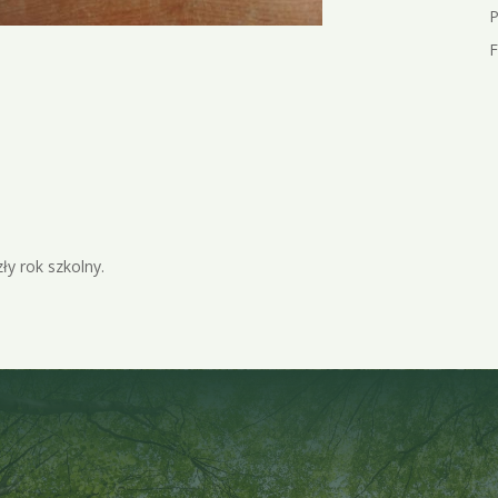
P
F
y rok szkolny.