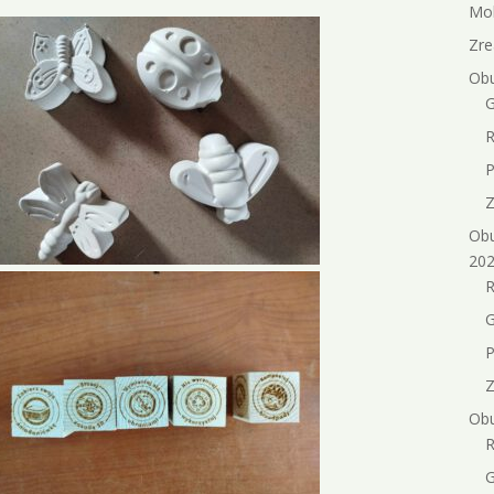
Mob
Zre
Obu
G
R
P
Z
Obu
202
R
G
P
Z
Obu
R
G