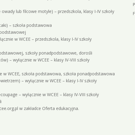
P
wady lub filcowe motyle) – przedszkola, klasy I-IV szkoły
F
ptaki) – szkoła podstawowa
y podstawowej
ącznie w WCEE – przedszkola, klasy I-IV szkoły
y podstawowej, szkoły ponadpodstawowe, dorośli
ów) – wyłącznie w WCEE – klasy IV-VIII szkoły
znie w WCEE, szkoła podstawowa, szkoła ponadpodstawowa
owietrzem) – wyłącznie w WCEE – klasy I-IV szkoły
ecoupage – wyłącznie w WCEE – klasy IV-VIII szkoły
i
ee.org.pl w zakładce Oferta edukacyjna.