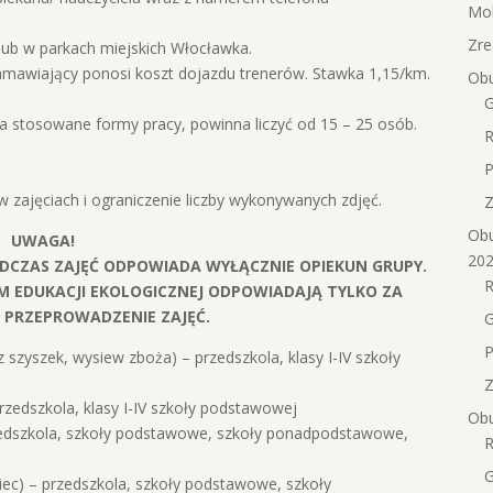
Mob
Zre
 lub w parkach miejskich Włocławka.
amawiający ponosi koszt dojazdu trenerów. Stawka 1,15/km.
Obu
G
na stosowane formy pracy, powinna liczyć od 15 – 25 osób.
R
P
 zajęciach i ograniczenie liczby wykonywanych zdjęć.
Z
Obu
UWAGA!
202
ODCZAS ZAJĘĆ ODPOWIADA WYŁĄCZNIE OPIEKUN GRUPY.
R
 EDUKACJI EKOLOGICZNEJ ODPOWIADAJĄ TYLKO ZA
 PRZEPROWADZENIE ZAJĘĆ.
G
P
 szyszek, wysiew zboża) – przedszkola, klasy I-IV szkoły
Z
rzedszkola, klasy I-IV szkoły podstawowej
Obu
zedszkola, szkoły podstawowe, szkoły ponadpodstawowe,
R
G
wiec) – przedszkola, szkoły podstawowe, szkoły