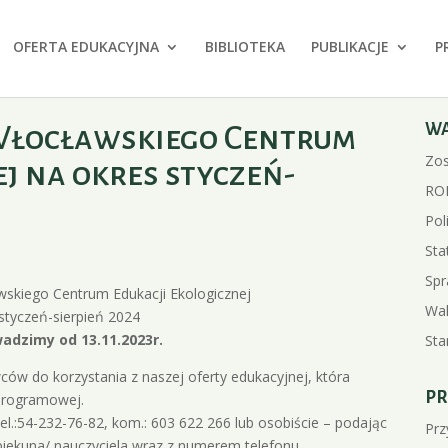
OFERTA EDUKACYJNA
BIBLIOTEKA
PUBLIKACJE
P
Włocławskiego Centrum
W
Zos
j na okres styczeń-
RO
Pol
Sta
Spr
wskiego Centrum Edukacji Ekologicznej
Wal
styczeń-sierpień 2024
adzimy od 13.11.2023r.
Sta
ów do korzystania z naszej oferty edukacyjnej, która
PR
programowej.
.:54-232-76-82, kom.: 603 622 266 lub osobiście – podając
Prz
 opiekuna/ nauczyciela wraz z numerem telefonu