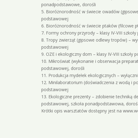
ponadpodstawowe, dorośli
5. Bioróżnorodność w świecie owadów (gipsowe o
podstawowej
6. Bioróżnorodność w świecie ptaków (filcowe 
7. Formy ochrony przyrody – klasy IV-VIII szkoł
8. Tropy zwierząt (gipsowe odlewy tropów) – wył
podstawowej
9. OZE i ekologiczny dom – klasy IV-VIII szkoł
10. Mikroświat (wykonanie i obserwacja preparat
podstawowej, dorośli
11. Produkcja mydełek ekologicznych – wyłąc
12. Minilaboratorium (doświadczenia z wodą i p
podstawowej
13. Ekologiczne prezenty – zdobienie techniką d
podstawowej, szkoła ponadpodstawowa, dorośl
Krótki opis warsztatów dostępny jest na www.wc