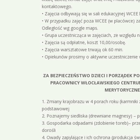
kontaktowego.
• Zajęcia odbywają się w sali edukacyjnej WCEE
• W przypadku zajęć poza WCEE (w placówce) z
Odległość wg google maps.
• Grupa uczestnicząca w zajęciach, ze względu 
• Zajęcia są odpłatne, koszt 10,00/osobę.
• Zajęcia warsztatowe trwają ok 60 min.
• Opiekunów prosimy o aktywne uczestniczenie w
ZA BEZPIECZEŃSTWO DZIECI I PORZĄDEK P
PRACOWNICY WŁOCŁAWSKIEGO CENTRUM
MERYTORYCZNE
1. Zmiany krajobrazu w 4 porach roku (karmniki z
podstawowej
2. Poznajemy siedliska (drewniane magnesy) – p
3. Gospodarka odpadami (zdobienie toreb)– pr
dorośli
4. Owady zapylające i ich ochrona (produkcja ś