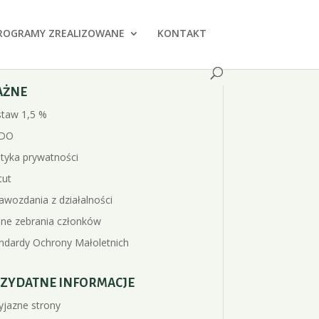
ROGRAMY ZREALIZOWANE
KONTAKT
AŻNE
taw 1,5 %
DO
ityka prywatności
tut
awozdania z działalności
ne zebrania członków
ndardy Ochrony Małoletnich
ZYDATNE INFORMACJE
yjazne strony