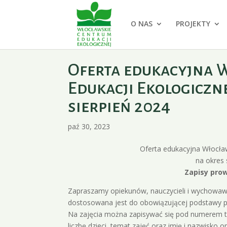
O NAS
PROJEKTY
Oferta edukacyjna 
Edukacji Ekologiczne
sierpień 2024
paź 30, 2023
Oferta edukacyjna Włocła
na okres 
Zapisy prow
Zapraszamy opiekunów, nauczycieli i wychowawc
dostosowana jest do obowiązującej podstawy 
Na zajęcia można zapisywać się pod numerem tel
liczbę dzieci, temat zajęć oraz imię i nazwisko