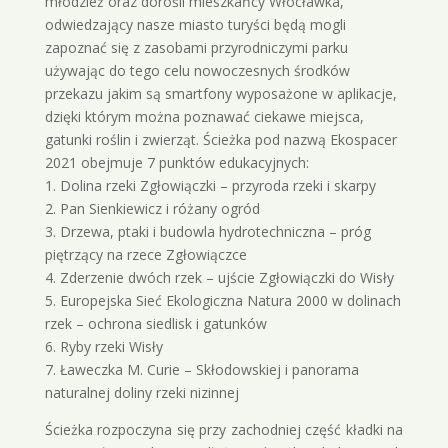
młodzież oraz dorośli mieszkańcy Włocławka,
odwiedzający nasze miasto turyści będą mogli
zapoznać się z zasobami przyrodniczymi parku
używając do tego celu nowoczesnych środków
przekazu jakim są smartfony wyposażone w aplikacje,
dzięki którym można poznawać ciekawe miejsca,
gatunki roślin i zwierząt. Ścieżka pod nazwą Ekospacer
2021 obejmuje 7 punktów edukacyjnych:
1. Dolina rzeki Zgłowiączki – przyroda rzeki i skarpy
2. Pan Sienkiewicz i różany ogród
3. Drzewa, ptaki i budowla hydrotechniczna – próg
piętrzący na rzece Zgłowiączce
4. Zderzenie dwóch rzek – ujście Zgłowiączki do Wisły
5. Europejska Sieć Ekologiczna Natura 2000 w dolinach
rzek – ochrona siedlisk i gatunków
6. Ryby rzeki Wisły
7. Ławeczka M. Curie – Skłodowskiej i panorama
naturalnej doliny rzeki nizinnej
Ścieżka rozpoczyna się przy zachodniej część kładki na